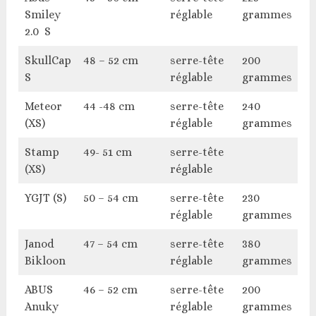
Smiley
réglable
grammes
2.0 S
SkullCap
48 – 52 cm
serre-tête
200
O
S
réglable
grammes
Meteor
44 -48 cm
serre-tête
240
O
(XS)
réglable
grammes
Stamp
49- 51 cm
serre-tête
(XS)
réglable
YGJT (S)
50 – 54 cm
serre-tête
230
O
réglable
grammes
Janod
47 – 54 cm
serre-tête
380
O
Bikloon
réglable
grammes
ABUS
46 – 52 cm
serre-tête
200
O
Anuky
réglable
grammes