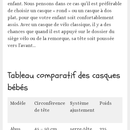
enfant. Nous pensons dans ce cas qu’il est préférable
de choisir un casque « rond » ou un casque à dos
plat, pour que votre enfant soit confortablement
assis. Avec un casque de vélo classique, il y a des
chances que quand il est appuyé sur le dossier du
siège vélo ou de la remorque, sa tête soit poussée
vers l’avant…
Tableau comparatif des casques
bébés
Modèle
Circonfèrence
Système
Poids
Aé
de tête
ajustement
Abus
45 – 50 cm
serre-tête
225
O